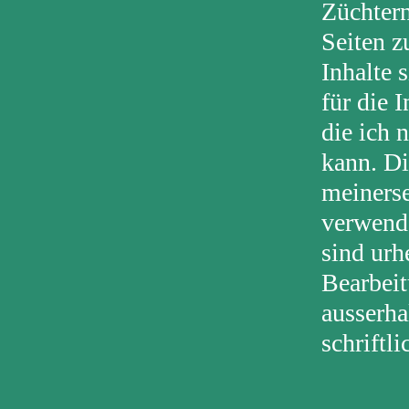
Züchter
Seiten z
Inhalte 
für die 
die ich 
kann. Di
meinerse
verwende
sind urh
Bearbeit
ausserha
schrift