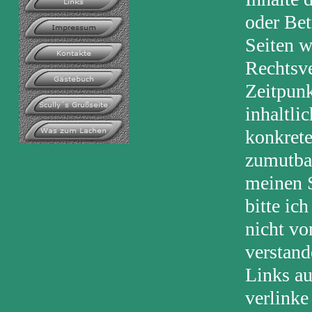
oder Bet
Seiten w
Rechtsve
Zeitpunk
inhaltli
konkrete
zumutbar
meinen S
bitte ic
nicht vo
verstand
Links au
verlinke