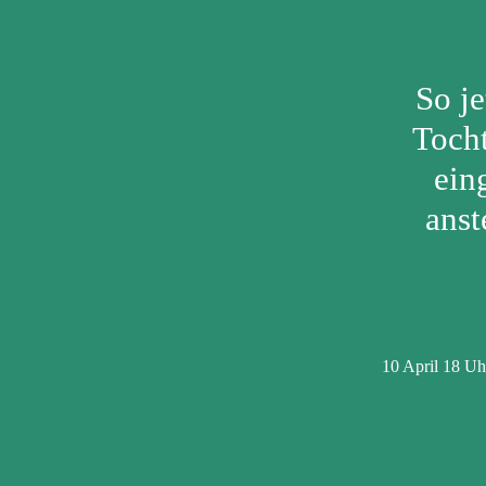
So je
Tocht
ein
anst
10 April 18 Uh